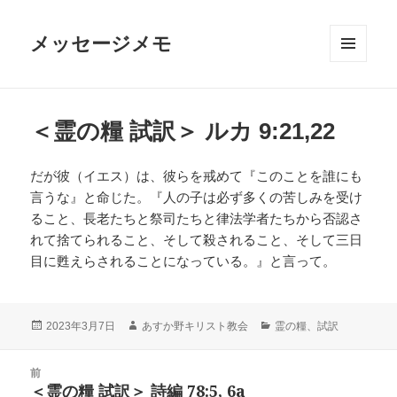
メッセージメモ
メニュ
ーとウ
ィジェ
ット
＜霊の糧 試訳＞ ルカ 9:21,22
だが彼（イエス）は、彼らを戒めて『このことを誰にも
言うな』と命じた。『人の子は必ず多くの苦しみを受け
ること、長老たちと祭司たちと律法学者たちから否認さ
れて捨てられること、そして殺されること、そして三日
目に甦えらされることになっている。』と言って。
投
作
カ
あすか野キリスト教会
霊の糧、試訳
2023年3月7日
稿
成
テ
日:
者
ゴ
投
リ
前
稿
＜霊の糧 試訳＞ 詩編 78:5, 6a
ー
前