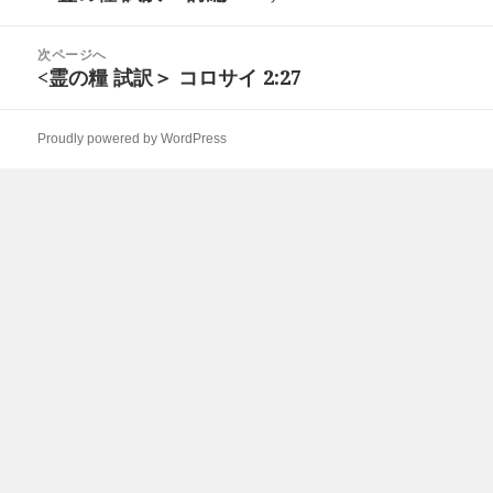
ナ
の
ビ
投
次ページへ
ゲ
稿:
<霊の糧 試訳＞ コロサイ 2:27
次
ー
の
シ
投
ョ
Proudly powered by WordPress
稿:
ン