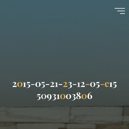
コ
ン
あ
テ
す
ン
ツ
か
へ
野
ス
キ
キ
ッ
リ
プ
ス
2
0
1
5
-
0
5
-
2
1
-
2
3
-
1
2
-
0
5
-
e
1
5
ト
教
5
0
9
3
1
0
0
3
8
0
6
会