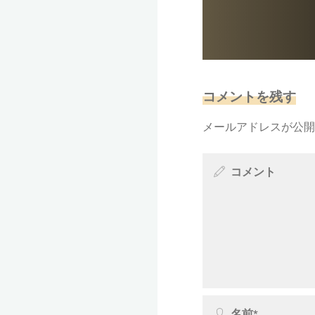
コメントを残す
メールアドレスが公開