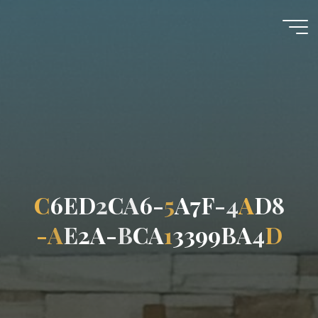
コ
ン
あ
テ
す
ン
ツ
か
へ
野
ス
キ
キ
ッ
リ
プ
ス
C
6
E
D
2
C
A
6
-
5
A
7
F
-
4
A
D
8
ト
教
-
A
E
2
A
-
B
C
A
1
3
3
9
9
B
A
4
D
会