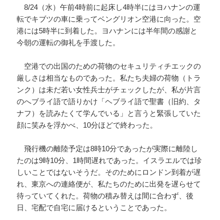
8/24（水）午前4時前に起床し4時半にはヨハナンの運
転でキブツの車に乗ってベングリオン空港に向った。空
港には5時半に到着した。ヨハナンには半年間の感謝と
今朝の運転の御礼を手渡した。
空港での出国のための荷物のセキュリティチエックの
厳しさは相当なものであった。私たち夫婦の荷物（トラ
ンク）は未だ若い女性兵士がチェックしたが、私が片言
のへブライ語で語りかけ「ヘブライ語で聖書（旧約、タ
ナフ）を読みたくて学んでいる」と言うと緊張していた
顔に笑みを浮かべ、10分ほどで終わった。
飛行機の離陸予定は8時10分であったが実際に離陸し
たのは9時10分、1時間遅れであった。イスラエルでは珍
しいことではないそうだ。そのためにロンドン到着が遅
れ、東京への連絡便が、私たちのために出発を遅らせて
待っていてくれた。荷物の積み替えは間に合わず、後
日、宅配で自宅に届けるということであった。