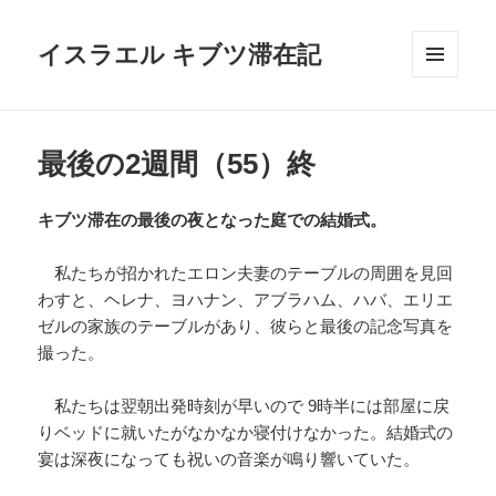
イスラエル キブツ滞在記
メニュ
ーとウ
ィジェ
ット
最後の2週間（55）終
キブツ滞在の最後の夜となった庭での結婚式。
私たちが招かれたエロン夫妻のテーブルの周囲を見回
わすと、ヘレナ、ヨハナン、アブラハム、ハバ、エリエ
ゼルの家族のテーブルがあり、彼らと最後の記念写真を
撮った。
私たちは翌朝出発時刻が早いので 9時半には部屋に戻
りベッドに就いたがなかなか寝付けなかった。結婚式の
宴は深夜になっても祝いの音楽が鳴り響いていた。